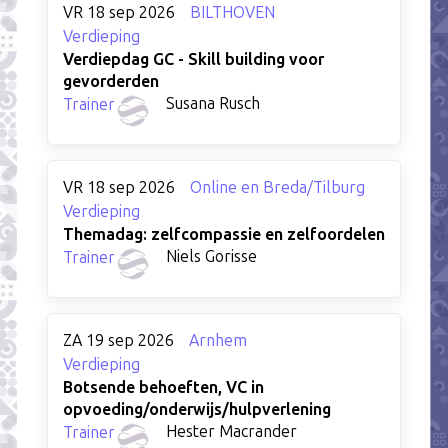
VR 18 sep 2026
BILTHOVEN
Verdieping
Verdiepdag GC - Skill building voor
gevorderden
Susana Rusch
Trainer
VR 18 sep 2026
Online en Breda/Tilburg
Verdieping
Themadag: zelfcompassie en zelfoordelen
Niels Gorisse
Trainer
ZA 19 sep 2026
Arnhem
Verdieping
Botsende behoeften, VC in
opvoeding/onderwijs/hulpverlening
Hester Macrander
Trainer