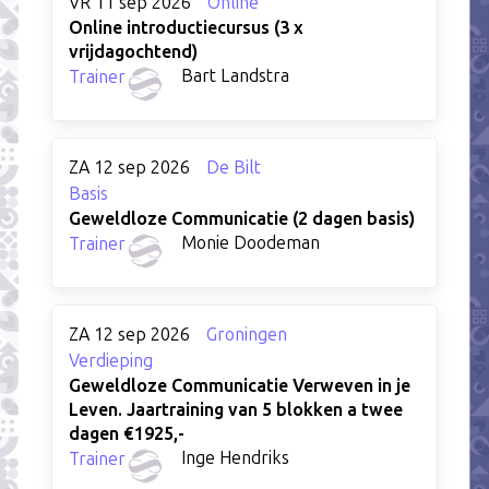
VR 11 sep 2026
Online
Online introductiecursus (3 x
vrijdagochtend)
Bart Landstra
Trainer
ZA 12 sep 2026
De Bilt
Basis
Geweldloze Communicatie (2 dagen basis)
Monie Doodeman
Trainer
ZA 12 sep 2026
Groningen
Verdieping
Geweldloze Communicatie Verweven in je
Leven. Jaartraining van 5 blokken a twee
dagen €1925,-
Inge Hendriks
Trainer