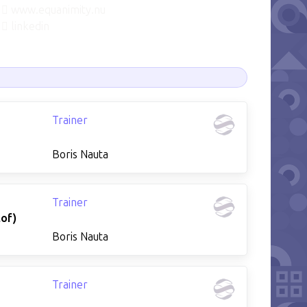
www.equanimity.nu
linkedin
Trainer
Boris Nauta
Trainer
lof)
Boris Nauta
Trainer