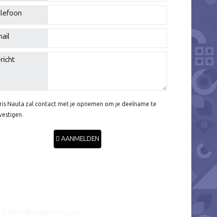
lefoon
ail
richt
ris Nauta zal contact met je opnemen om je deelname te
vestigen.
AANMELDEN
boris@equanimity.nu