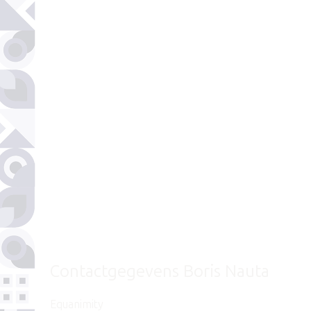
Contactgegevens Boris Nauta
Equanimity