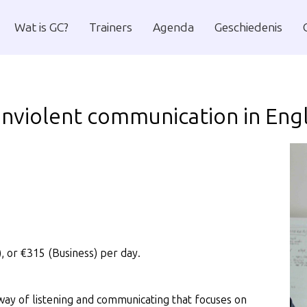
U
We
Wat is GC?
Trainers
Agenda
Geschiedenis
ur
onviolent communication in Engl
, or €315 (Business) per day.
ay of listening and communicating that focuses on