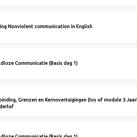
ning Nonviolent communication in English
ldloze Communicatie (Basis dag 1)
inding, Grenzen en Kernovertuigingen (los of module 3 Jaart
derlof
ldloze Communicatie (Basis dag 1)