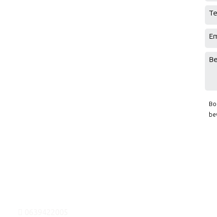
Te
Em
Be
Bo
be
0639422005