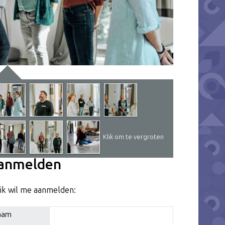
Klik om te vergroten
anmelden
 ik wil me aanmelden:
aam