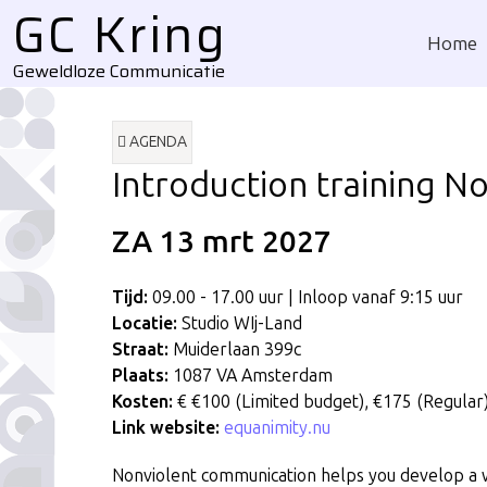
GC Kring
Home
Geweldloze Communicatie
AGENDA
Introduction training N
ZA 13
mrt
2027
Tijd:
09.00 - 17.00 uur | Inloop vanaf 9:15 uur
Locatie:
Studio WIj-Land
Straat:
Muiderlaan 399c
Plaats:
1087 VA Amsterdam
Kosten:
€ €100 (Limited budget), €175 (Regular)
Link website:
equanimity.nu
Nonviolent communication helps you develop a w