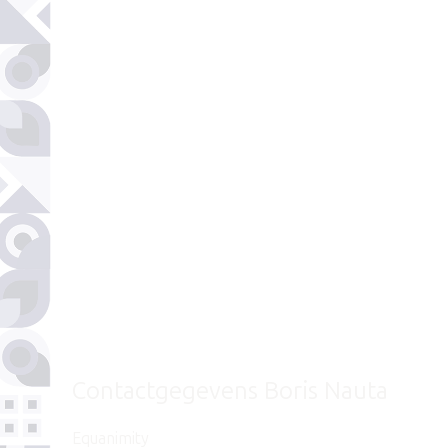
Contactgegevens Boris Nauta
Equanimity