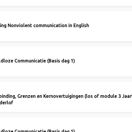
ning Nonviolent communication in English
ldloze Communicatie (Basis dag 1)
inding, Grenzen en Kernovertuigingen (los of module 3 Jaart
derlof
ldloze Communicatie (Basis dag 1)