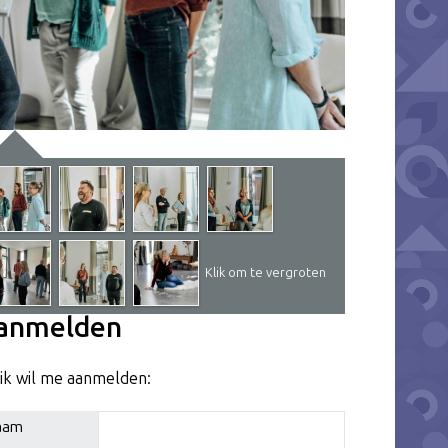
Klik om te vergroten
anmelden
 ik wil me aanmelden:
aam