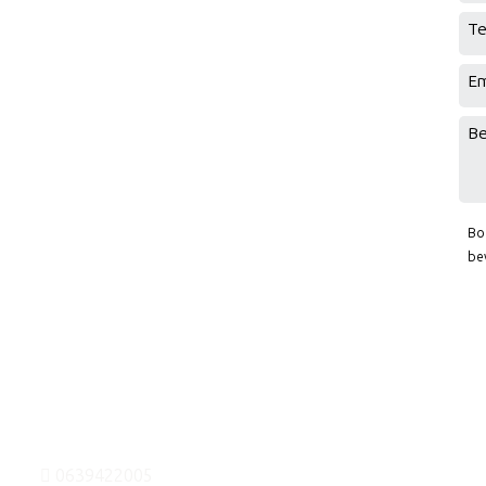
Te
Em
Be
Bo
be
0639422005