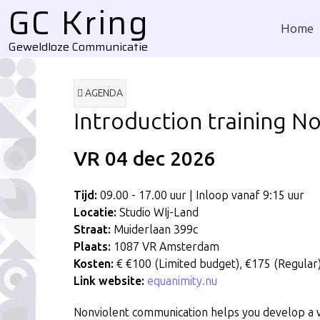
GC Kring
Home
Geweldloze Communicatie
AGENDA
Introduction training N
VR 04
dec
2026
Tijd:
09.00 - 17.00 uur | Inloop vanaf 9:15 uur
Locatie:
Studio WIj-Land
Straat:
Muiderlaan 399c
Plaats:
1087 VR Amsterdam
Kosten:
€ €100 (Limited budget), €175 (Regular)
Link website:
equanimity.nu
Nonviolent communication helps you develop a w