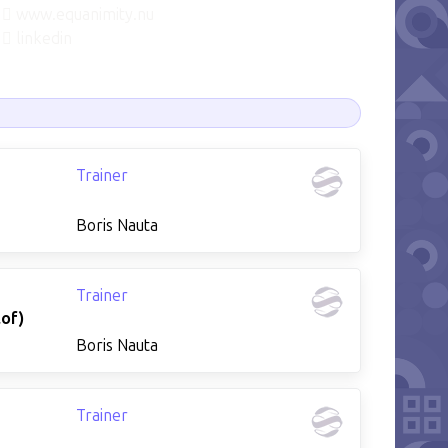
www.equanimity.nu
linkedin
Trainer
Boris Nauta
Trainer
lof)
Boris Nauta
Trainer