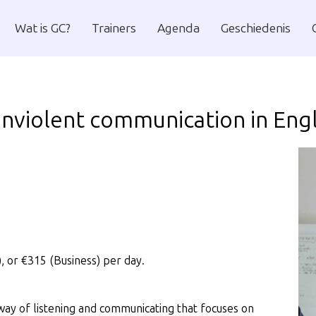
U
We
Wat is GC?
Trainers
Agenda
Geschiedenis
ur
onviolent communication in Engl
, or €315 (Business) per day.
ay of listening and communicating that focuses on