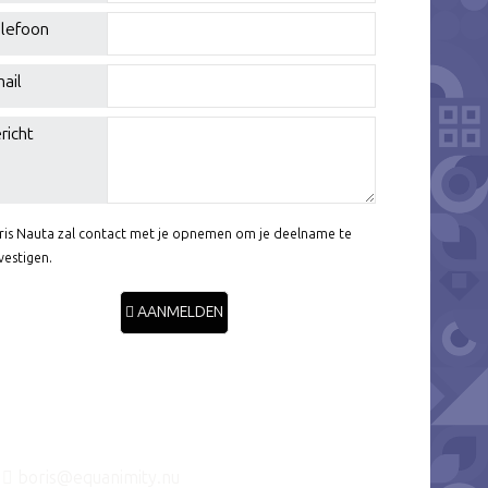
lefoon
ail
richt
ris Nauta zal contact met je opnemen om je deelname te
vestigen.
AANMELDEN
boris@equanimity.nu