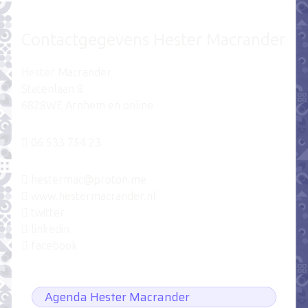
Contactgegevens Hester Macrander
Hester Macrander
Statenlaan 8
6828WE Arnhem en online
06 533 754 23
hestermac@proton.me
www.hestermacrander.nl
twitter
linkedin
facebook
Agenda Hester Macrander