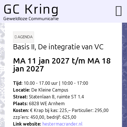
GC Kring
Username
Website
url
Geweldloze Communicatie
AGENDA
Basis II, De integratie van VC
MA 11
jan
2027 t/m
MA 18
jan
2027
Tijd:
10.00 - 17.00 uur | 10:00 - 17:00
Locatie:
De Kleine Campus
Straat:
Statenlaan 8, ruimte ST 1.4
Plaats:
6828 WE Arnhem
Kosten:
€ Krap bij kas: 225,– Particulier: 295,00
zzp’ers: 450,00, bedrijf: 625,00
Link website:
hestermacrander.nl