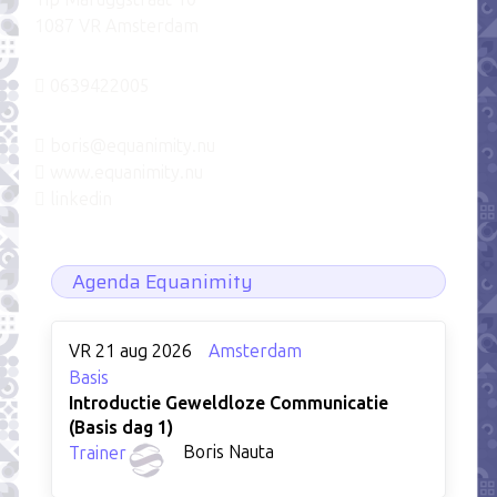
1087 VR Amsterdam
0639422005
boris@equanimity.nu
www.equanimity.nu
linkedin
Agenda Equanimity
VR 21 aug 2026
Amsterdam
Basis
Introductie Geweldloze Communicatie
(Basis dag 1)
Boris Nauta
Trainer