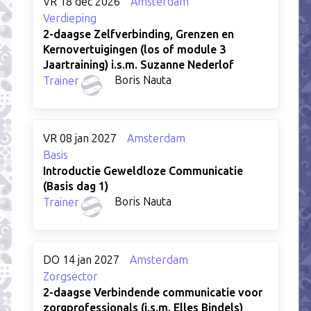
VR 18 dec 2026
Amsterdam
Verdieping
2-daagse Zelfverbinding, Grenzen en
Kernovertuigingen (los of module 3
Jaartraining) i.s.m. Suzanne Nederlof
Boris Nauta
Trainer
VR 08 jan 2027
Amsterdam
Basis
Introductie Geweldloze Communicatie
(Basis dag 1)
Boris Nauta
Trainer
DO 14 jan 2027
Amsterdam
Zorgsector
2-daagse Verbindende communicatie voor
zorgprofessionals (i.s.m. Elles Bindels)