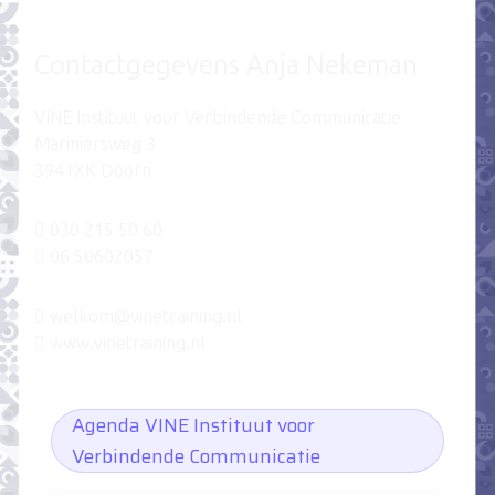
Contactgegevens Anja Nekeman
VINE Instituut voor Verbindende Communicatie
Mariniersweg 3
3941XK Doorn
030 215 50 60
06 50602057
welkom@vinetraining.nl
www.vinetraining.nl
Agenda VINE Instituut voor
Verbindende Communicatie