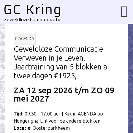
GC Kring
Username
Website
url
Geweldloze Communicatie
AGENDA
Geweldloze Communicatie
Verweven in je Leven.
Jaartraining van 5 blokken a
twee dagen €1925,-
ZA 12
sep
2026 t/m
ZO 09
mei
2027
Tijd:
09.30 - 17.00 uur | Kijk in AGENDA op
Hongerighart.nl voor de andere blokken.
Locatie:
Oosterparkheem