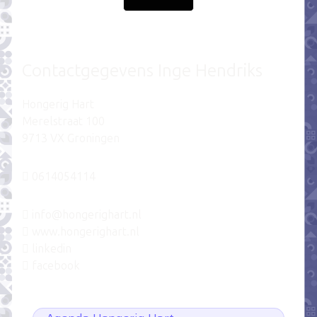
Contactgegevens Inge Hendriks
Hongerig Hart
Merelstraat 100
9713 VX Groningen
0614054114
info@hongerighart.nl
www.hongerighart.nl
linkedin
facebook